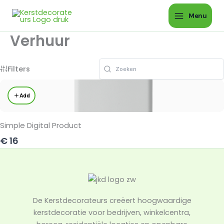
Ga
Menu
naar
de
Verhuur
inhoud
Filters
Add
Simple Digital Product
€ 16
De Kerstdecorateurs creëert hoogwaardige
kerstdecoratie voor bedrijven, winkelcentra,