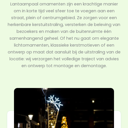
Lantaarnpaal ornamenten zijn een krachtige manier
om in korte tijd veel sfeer toe te voegen aan een
straat, plein of centrumgebied. Ze zorgen voor een
herkenbare kerstuitstraling, versterken de beleving van
bezoekers en maken van de buitenruimte één
samenhangend geheel. Of het nu gaat om elegante
lichtornamenten, klassieke kerstmotieven of een
ontwerp op maat dat aansluit bij de uitstraling van de
locatie: wij verzorgen het volledige traject van advies
en ontwerp tot montage en demontage.