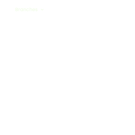
me
Branches
Producten
Portfolio
Con