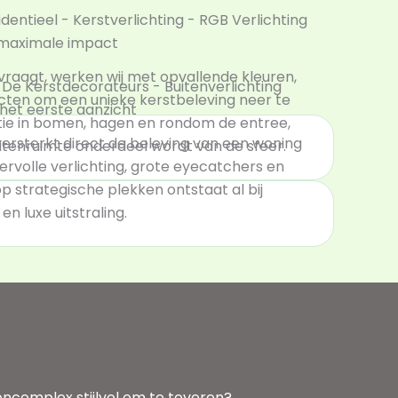
 maximale impact
raagt, werken wij met opvallende kleuren,
jecten om een unieke kerstbeleving neer te
et eerste aanzicht
tie in bomen, hagen en rondom de entree,
versterkt direct de beleving van een woning
tenruimte onderdeel wordt van de sfeer.
rvolle verlichting, grote eyecatchers en
 strategische plekken ontstaat al bij
n luxe uitstraling.
ncomplex stijlvol om te toveren?