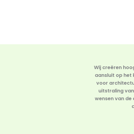
Wij creëren hoog
aansluit op het
voor architectu
uitstraling va
wensen van de 
d