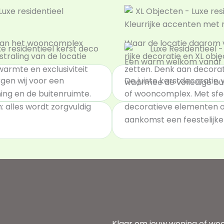
Kleurrijke accenten met
 van het wooncomplex
Waar de locatie daarom v
straling van de locatie
rijke decoratie en XL ob
Een warm welkom vanaf h
warmte en exclusiviteit
zetten. Denk aan decora
rgen wij voor een
De juiste kerstdecoratie 
waarmee de volledige bui
ning en de buitenruimte.
of wooncomplex. Met sfee
: alles wordt zorgvuldig
decoratieve elementen op
aankomst een feestelijke e
Klaar om jouw woning of woo