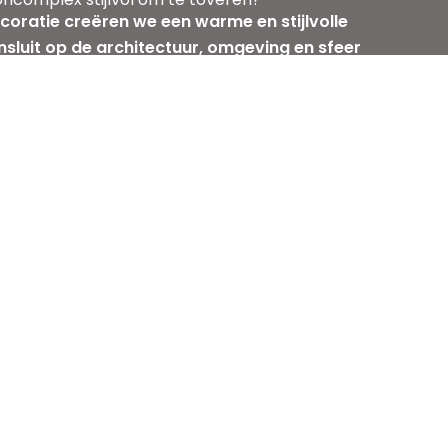
oratie creëren we een warme en stijlvolle
nsluit op de architectuur, omgeving en sfeer
omplex.
Instagram
LinkedIn
TikTok
Socials