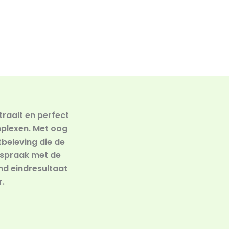
traalt en perfect
mplexen. Met oog
tbeleving die de
enspraak met de
d eindresultaat
r.