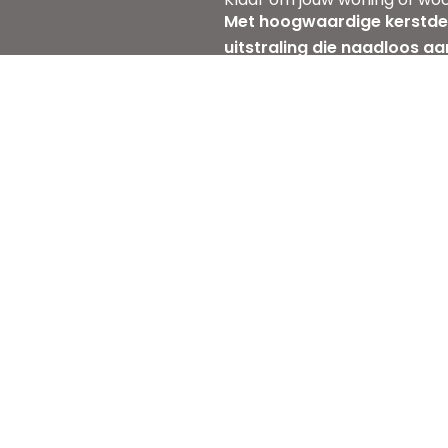
Met hoogwaardige kerstdec
uitstraling die naadloos aa
van jouw woning of woonc
Offerte aanvragen
inks
Branches