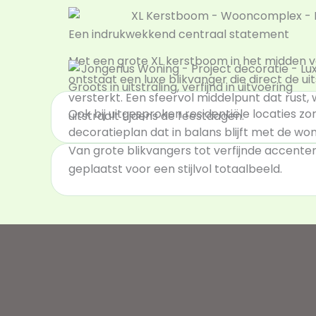
Een indrukwekkend centraal statement
Met een grote XL kerstboom in het midden
ontstaat een luxe blikvanger die direct de uit
Groots in uitstraling, verfijnd in uitvoering
versterkt. Een sfeervol middelpunt dat rust, 
Ook bij uitgesproken residentiële locaties zo
uitstraalt tijdens de feestdagen.
decoratieplan dat in balans blijft met de wo
Van grote blikvangers tot verfijnde accenten
geplaatst voor een stijlvol totaalbeeld.