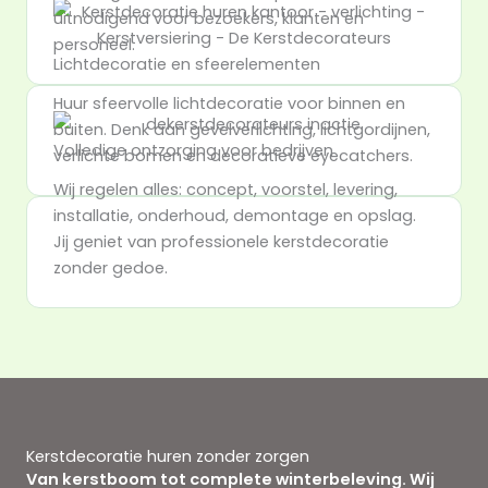
uitnodigend voor bezoekers, klanten en
personeel.
Lichtdecoratie en sfeerelementen
Huur sfeervolle lichtdecoratie voor binnen en
buiten. Denk aan gevelverlichting, lichtgordijnen,
Volledige ontzorging voor bedrijven
verlichte bomen en decoratieve eyecatchers.
Wij regelen alles: concept, voorstel, levering,
installatie, onderhoud, demontage en opslag.
Jij geniet van professionele kerstdecoratie
zonder gedoe.
Kerstdecoratie huren zonder zorgen
Van kerstboom tot complete winterbeleving. Wij